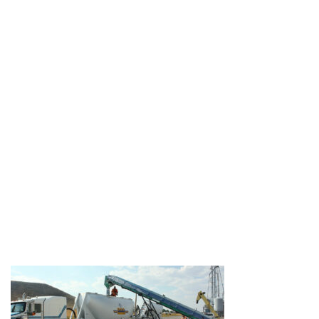
Transload-Dick-
Irvin-Inc